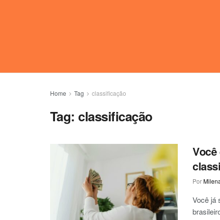
Home
Tag
classificação
Tag:
classificação
Você 
classi
Por
Milen
Você já 
brasilei