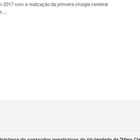
 2017 com a realização da primeira cirurgia cerebral
 ...
etrônica de conteúdos jornalísticos de titularidade da “Mare C