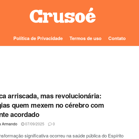
Política de Privacidade
Termos de uso
Contato
ca arriscada, mas revolucionária:
gias quem mexem no cérebro com
nte acordado
a Armando
07/09/2025
0
sformação significativa ocorreu na saúde pública do Espírito