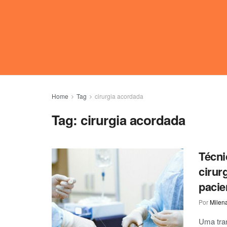
Home
Tag
cirurgia acordada
Tag:
cirurgia acordada
Técni
cirur
pacie
Por
Milen
Uma tran