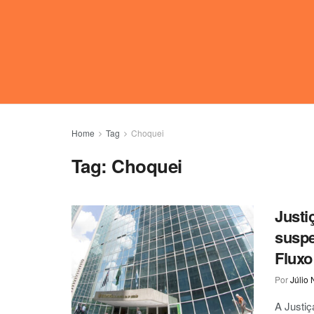
Home
Tag
Choquei
Tag:
Choquei
Justi
suspe
Fluxo
Por
Júlio 
A Justi