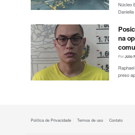
Núcleo E
Daniella 
Posic
na op
comu
Por
Júlio 
Raphael 
preso ap
Política de Privacidade
Termos de uso
Contato