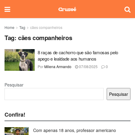
Home
Tag
cães companheiros
Tag:
cães companheiros
8 raças de cachorro que são famosas pelo
apego e lealdade aos humanos
Por
Milena Armando
07/08/2025
0
Pesquisar
Pesquisar
Confira!
Com apenas 18 anos, professor americano