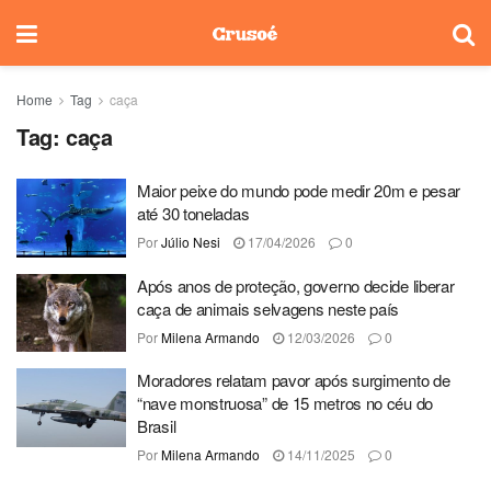
Home
Tag
caça
Tag:
caça
Maior peixe do mundo pode medir 20m e pesar
até 30 toneladas
Por
Júlio Nesi
17/04/2026
0
Após anos de proteção, governo decide liberar
caça de animais selvagens neste país
Por
Milena Armando
12/03/2026
0
Moradores relatam pavor após surgimento de
“nave monstruosa” de 15 metros no céu do
Brasil
Por
Milena Armando
14/11/2025
0