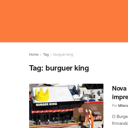
Home
Tag
burguer king
Tag:
burguer king
Nova 
impre
Por
Milen
O Burge
firmando