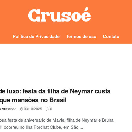
Política de Privacidade
Termos de uso
Contato
de luxo: festa da filha de Neymar custa
que mansões no Brasil
a Armando
03/10/2025
0
osa festa de aniversário de Mavie, filha de Neymar e Bruna
i, ocorreu no Ilha Porchat Clube, em São ...