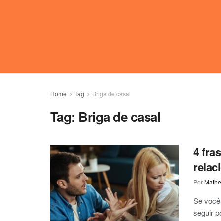
Home
Tag
Briga de casal
Tag:
Briga de casal
4 fra
relac
Por
Mathe
Se você 
seguir p