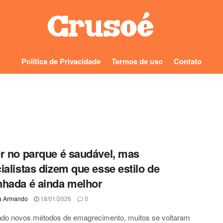
Política de Privacidade
Termos de uso
Contato
r no parque é saudável, mas
ialistas dizem que esse estilo de
hada é ainda melhor
a Armando
18/01/2026
0
ndo novos métodos de emagrecimento, muitos se voltaram