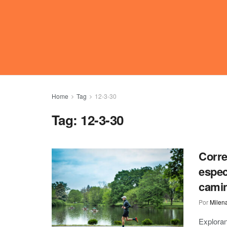
Home
Tag
12-3-30
Tag:
12-3-30
Corre
espec
camin
Por
Milen
Explora