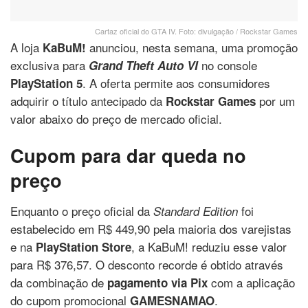
Cartaz oficial do GTA IV. Foto: divulgação / Rockstar Games
A loja
anunciou, nesta semana, uma promoção
KaBuM!
exclusiva para
no console
Grand Theft Auto VI
. A oferta permite aos consumidores
PlayStation 5
adquirir o título antecipado da
por um
Rockstar Games
valor abaixo do preço de mercado oficial.
Cupom para dar queda no
preço
Enquanto o preço oficial da
foi
Standard Edition
estabelecido em R$ 449,90 pela maioria dos varejistas
e na
, a KaBuM! reduziu esse valor
PlayStation Store
para R$ 376,57. O desconto recorde é obtido através
da combinação de
com a aplicação
pagamento via Pix
do cupom promocional
.
GAMESNAMAO