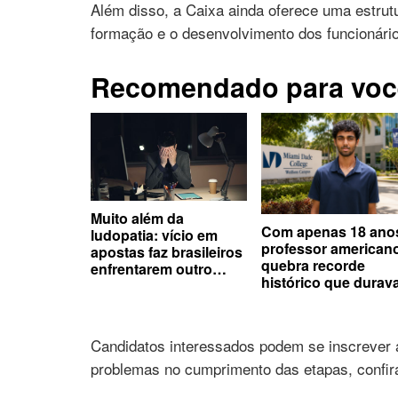
Além disso, a Caixa ainda oferece uma estrutu
formação e o desenvolvimento dos funcionári
Recomendado para voc
Muito além da
Com apenas 18 ano
ludopatia: vício em
professor american
apostas faz brasileiros
quebra recorde
enfrentarem outro
histórico que durav
problema além da
três séculos
saúde mental
Candidatos interessados podem se inscrever 
problemas no cumprimento das etapas, confira