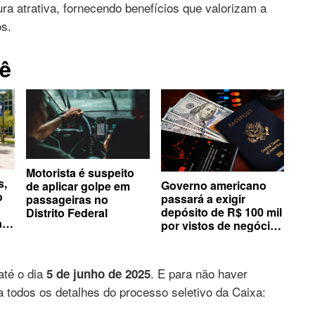
ra atrativa, fornecendo benefícios que valorizam a
os.
ê
Motorista é suspeito
s,
Governo americano
de aplicar golpe em
o
passará a exigir
passageiras no
depósito de R$ 100 mil
Distrito Federal
a
por vistos de negócios
e turismo
até o dia
. E para não haver
5 de junho de 2025
 todos os detalhes do processo seletivo da Caixa: