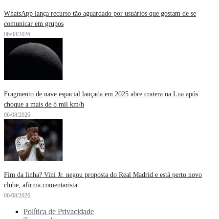
WhatsApp lança recurso tão aguardado por usuários que gostam de se
comunicar em grupos
06/08/2026
Fragmento de nave espacial lançada em 2025 abre cratera na Lua após
choque a mais de 8 mil km/h
06/08/2026
Fim da linha? Vini Jr. negou proposta do Real Madrid e está perto novo
clube, afirma comentarista
06/08/2026
Política de Privacidade