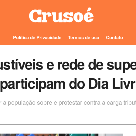
Política de Privacidade
Termos de uso
Contato
stíveis e rede de sup
a participam do Dia Li
 a população sobre e protestar contra a carga tribut