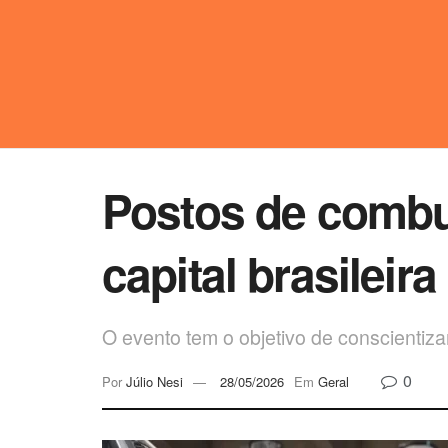
Postos de combu
capital brasileir
O evento tem o objetivo de conscientizar
0
Por
Júlio Nesi
28/05/2026
Em
Geral