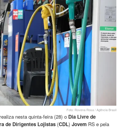
Foto: Rovena Rosa / Agência Brasil
 realiza nesta quinta-feira (28) o
Dia Livre de
(
)
RS e pela
a de Dirigentes Lojistas
CDL
Jovem