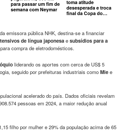
toma atitude
para passar um fim de
desesperada e troca
semana com Neymar
final da Copa do
Mundo por apoio de
federação
da emissora pública NHK, destina-se a financiar
e
tensivos de língua japonesa
subsídios para a
 para compra de eletrodomésticos.
liderando os aportes com cerca de US$ 5
óquio
gia, seguido por prefeituras industriais como
e
Mie
pulacional acelerado do país. Dados oficiais revelam
 908.574 pessoas em 2024, a maior redução anual
15 filho por mulher e 29% da população acima de 65