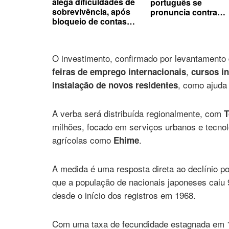
alega dificuldades de
português se
sobrevivência, após
pronuncia contra
bloqueio de contas
presidente da Fifa
por dívidas
O investimento, confirmado por levantamento 
,
feiras de emprego internacionais
cursos in
, como ajuda
instalação de novos residentes
A verba será distribuída regionalmente, com
T
milhões, focado em serviços urbanos e tecnolo
agrícolas como
.
Ehime
A medida é uma resposta direta ao declínio po
que a população de nacionais japoneses caiu
desde o início dos registros em 1968.
Com uma taxa de fecundidade estagnada em 1,