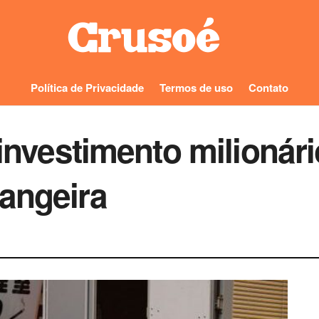
Política de Privacidade
Termos de uso
Contato
z investimento milioná
angeira