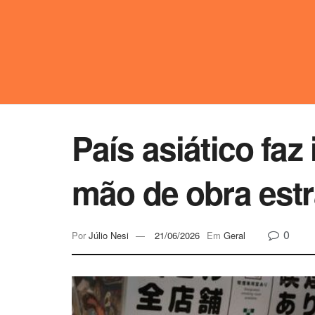
País asiático fa
mão de obra estr
0
Por
Júlio Nesi
21/06/2026
Em
Geral