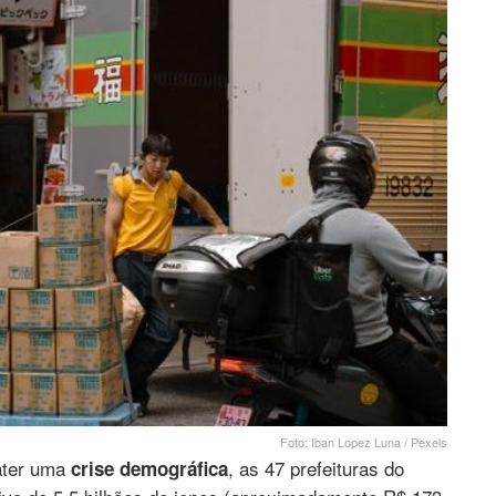
Foto: Iban Lopez Luna / Pexels
ater uma
, as 47 prefeituras do
crise demográfica