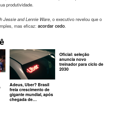
ua produtividade.
, o executivo revelou que o
h Jessie and Lennie Ware
imples, mas eficaz:
.
acordar cedo
ê
Oficial: seleção
anuncia novo
treinador para ciclo de
2030
Adeus, Uber? Brasil
e
freia crescimento de
gigante mundial, após
chegada de
concorrentes no país