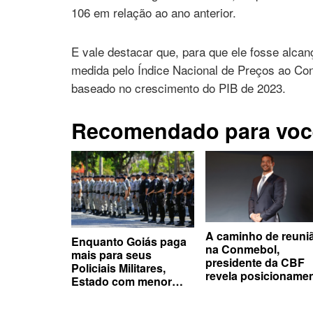
106 em relação ao ano anterior.
E vale destacar que, para que ele fosse alcan
medida pelo Índice Nacional de Preços ao Co
baseado no crescimento do PIB de 2023.
Recomendado para voc
A caminho de reuni
Enquanto Goiás paga
na Conmebol,
mais para seus
presidente da CBF
Policiais Militares,
revela posicioname
Estado com menor
sobre venda da Fifa
média salarial vai te
surpreender