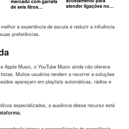
acostamento para
mercado com garrafa
atender ligações no
de seis litros
celular
comprada por R$ 600
mil
elhor a experiência de escuta e reduzir a influência
uas preferências.
nda
 e Apple Music, o YouTube Music ainda não oferece
rtistas. M
uitos usuários tendem a recorrer a soluções
nteúdos apareçam em playlists automáticas, rádios e
licos especializados, a ausência desse recurso está
ataforma.
comendação tornou a personalização da experiência