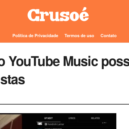
Política de Privacidade
Termos de uso
Contato
 YouTube Music possib
istas