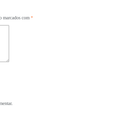
ão marcados com
*
mentar.