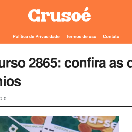
Política de Privacidade
Termos de uso
Contato
rso 2865: confira as 
mios
0