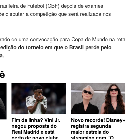
rasileira de Futebol (CBF) depois de exames
de disputar a competição que será realizada nos
retirado de uma convocação para Copa do Mundo na reta
 edição do torneio em que o Brasil perde pelo
a.
ê
Fim da linha? Vini Jr.
Novo recorde! Disney+
negou proposta do
registra segunda
Real Madrid e está
maior estreia do
perto de novo clube,
streaming com “O