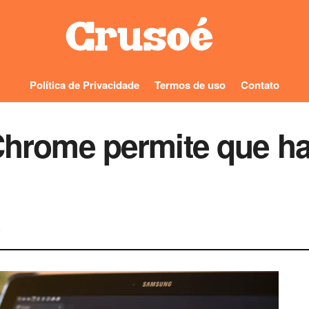
Política de Privacidade
Termos de uso
Contato
 Chrome permite que h
0