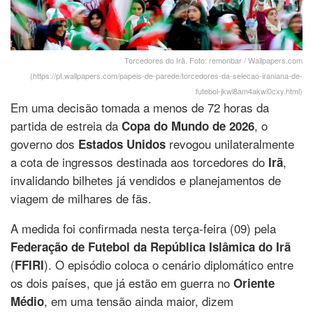
Torcedores do Irã. Foto: remonbar / Wallpapers.com
(https://pt.wallpapers.com/papeis-de-parede/torcedores-da-selecao-iraniana-de-
futebol-jkwl8am4akwi0cxy.html)
Em uma decisão tomada a menos de 72 horas da
partida de estreia da
, o
Copa do Mundo de 2026
governo dos
revogou unilateralmente
Estados Unidos
a cota de ingressos destinada aos torcedores do
,
Irã
invalidando bilhetes já vendidos e planejamentos de
viagem de milhares de fãs.
A medida foi confirmada nesta terça-feira (09) pela
Federação de Futebol da República Islâmica do Irã
(
). O episódio coloca o cenário diplomático entre
FFIRI
os dois países, que já estão em guerra no
Oriente
, em uma tensão ainda maior, dizem
Médio