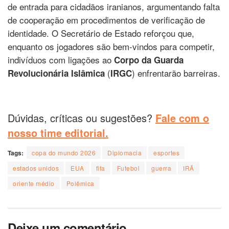
de entrada para cidadãos iranianos, argumentando falta
de cooperação em procedimentos de verificação de
identidade. O Secretário de Estado reforçou que,
enquanto os jogadores são bem-vindos para competir,
indivíduos com ligações ao
Corpo da Guarda
(
) enfrentarão barreiras.
Revolucionária Islâmica
IRGC
Dúvidas, críticas ou sugestões?
Fale com o
nosso time editorial.
Tags:
copa do mundo 2026
Diplomacia
esportes
estados unidos
EUA
fifa
Futebol
guerra
IRÃ
oriente médio
Polêmica
Deixe um comentário