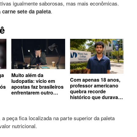
ativas igualmente saborosas, mas mais econômicas.
a
.
carne sete da paleta
ê
ga
Muito além da
Com apenas 18 anos,
ludopatia: vício em
professor americano
pós
apostas faz brasileiros
quebra recorde
enfrentarem outro
histórico que durava
io
problema além da
três séculos
saúde mental
 a peça fica localizada na parte superior da paleta
alor nutricional.