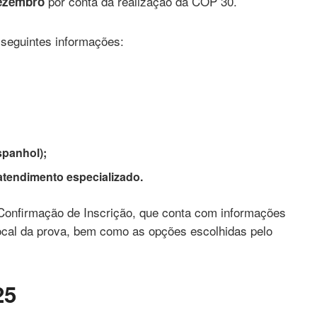
por conta da realização da COP 30.
dezembro
 seguintes informações:
spanhol);
 atendimento especializado.
 Confirmação de Inscrição, que conta com informações
local da prova, bem como as opções escolhidas pelo
25