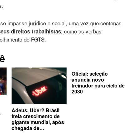
s.
o impasse jurídico e social, uma vez que centenas
, como as verbas
eus direitos trabalhistas
colhimento do FGTS.
ê
Oficial: seleção
anuncia novo
treinador para ciclo de
2030
Adeus, Uber? Brasil
e
freia crescimento de
gigante mundial, após
chegada de
concorrentes no país