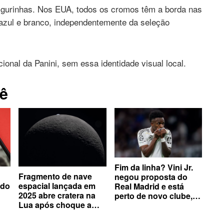
figurinhas. Nos EUA, todos os cromos têm a borda nas
azul e branco, independentemente da seleção
ional da Panini, sem essa identidade visual local.
ê
Fim da linha? Vini Jr.
Fragmento de nave
negou proposta do
ado
espacial lançada em
Real Madrid e está
2025 abre cratera na
perto de novo clube,
Lua após choque a
afirma comentarista
os
mais de 8 mil km/h