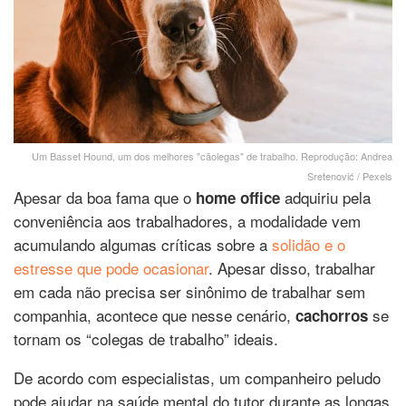
Um Basset Hound, um dos melhores "cãolegas" de trabalho. Reprodução: Andrea
Sretenović / Pexels
Apesar da boa fama que o
adquiriu pela
home office
conveniência aos trabalhadores, a modalidade vem
acumulando algumas críticas sobre a
solidão e o
estresse que pode ocasionar
. Apesar disso, trabalhar
em cada não precisa ser sinônimo de trabalhar sem
companhia, acontece que nesse cenário,
se
cachorros
tornam os “colegas de trabalho” ideais.
De acordo com especialistas, um companheiro peludo
pode ajudar na saúde mental do tutor durante as longas