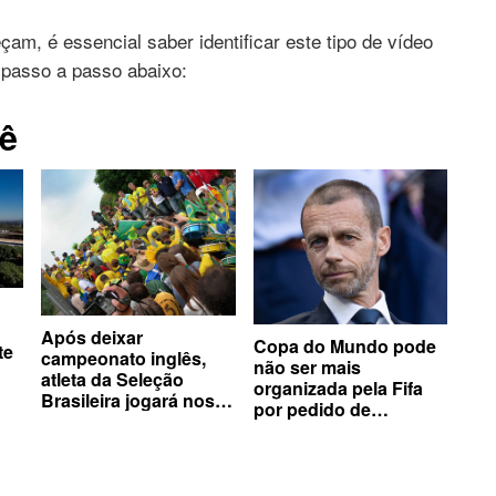
am, é essencial saber identificar este tipo de vídeo
o passo a passo abaixo:
ê
Após deixar
Copa do Mundo pode
te
campeonato inglês,
não ser mais
atleta da Seleção
organizada pela Fifa
Brasileira jogará nos
por pedido de
EUA com maior da
confederações
história