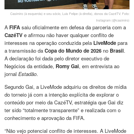
Casimiro (à esquerda) e seu sócio, Luis Felipe (à direita), donos da CazéTV. Foto:
Instagram (@casimiro)
A
saiu oficialmente em defesa da parceria com a
FIFA
e afirmou não haver qualquer conflito de
CazéTV
interesses na operação conduzida pela
para
LiveMode
a transmissão da
no
.
Copa do Mundo de 2026
Brasil
A declaração foi dada pelo diretor executivo de
Negócios da entidade,
, em entrevista ao
Romy Gai
jornal
.
Estadão
Segundo Gai, a LiveMode adquiriu os direitos de mídia
do torneio já com a intenção explícita de explorar o
conteúdo por meio da CazéTV, estratégia que Gai diz
ter sido “totalmente transparente” e realizada com o
conhecimento e aprovação da FIFA.
“Não vejo potencial conflito de interesses. A LiveMode