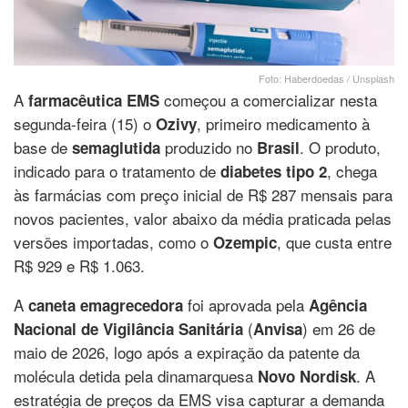
Foto: Haberdoedas / Unsplash
A
começou a comercializar nesta
farmacêutica EMS
segunda-feira (15) o
, primeiro medicamento à
Ozivy
base de
produzido no
. O produto,
semaglutida
Brasil
indicado para o tratamento de
, chega
diabetes tipo 2
às farmácias com preço inicial de R$ 287 mensais para
novos pacientes, valor abaixo da média praticada pelas
versões importadas, como o
, que custa entre
Ozempic
R$ 929 e R$ 1.063.
A
foi aprovada pela
caneta emagrecedora
Agência
(
) em 26 de
Nacional de Vigilância Sanitária
Anvisa
maio de 2026, logo após a expiração da patente da
molécula detida pela dinamarquesa
. A
Novo Nordisk
estratégia de preços da EMS visa capturar a demanda