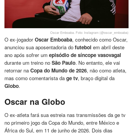
Oscar Emboaba. Foto: Instagram (@oscar_emboaba)
O ex-jogador
, conhecido como Oscar,
Oscar Emboaba
anunciou sua aposentadoria do
em abril deste
futebol
ano após sofrer um
episódio de síncope vasovagal
durante um treino no
. No entanto, ele vai
São Paulo
retornar na
, não como atleta,
Copa do Mundo de 2026
mas como comentarista da
, braço digital da
ge tv
.
Globo
Oscar na Globo
O ex-atleta fará sua estreia nas transmissões da ge tv
no primeiro jogo da Copa do Mundo, entre México e
África do Sul, em 11 de junho de 2026. Dois dias