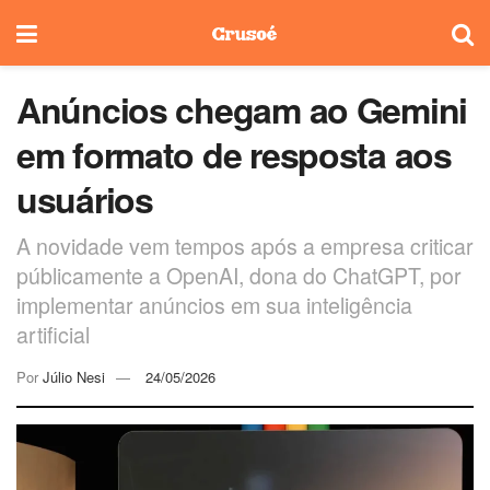
Anúncios chegam ao Gemini
em formato de resposta aos
usuários
A novidade vem tempos após a empresa criticar
públicamente a OpenAI, dona do ChatGPT, por
implementar anúncios em sua inteligência
artificial
Por
Júlio Nesi
24/05/2026