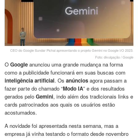
CEO do Google Sundar Pichai apresentando o projeto Gemini no Google I/O 2023.
Foto: divulgação / Google
O
anunciou uma grande mudança na forma
Google
como a publicidade funcionará em suas buscas com
. Os
agora passam a
inteligência artificial
anúncios
fazer parte do chamado “
” e dos resultados
Modo IA
gerados pelo
, indo além dos tradicionais links e
Gemini
cards patrocinados aos quais os usuários estão
acostumados.
A novidade foi apresentada nesta semana, mas a
empresa já vinha testando o formato desde novembro