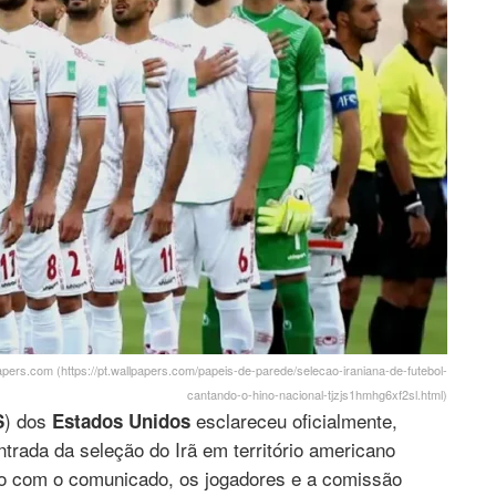
apers.com (https://pt.wallpapers.com/papeis-de-parede/selecao-iraniana-de-futebol-
cantando-o-hino-nacional-tjzjs1hmhg6xf2sl.html)
) dos
esclareceu oficialmente,
S
Estados Unidos
ntrada da seleção do Irã em território americano
o com o comunicado, os jogadores e a comissão