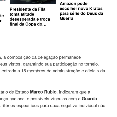
Amazon pode
escolher novo Kratos
Presidente da Fifa
para série do Deus da
toma atitude
de
Guerra
desesperada e troca
r
final da Copa do
Mundo por apoio de
federação
ida, a composição da delegação permanece
us vistos, garantindo sua participação no torneio.
 entrada a 15 membros da administração e oficiais da
tário de Estado
, indicaram que a
Marco Rubio
rança nacional e possíveis vínculos com a
Guarda
critérios específicos para cada negativa individual não