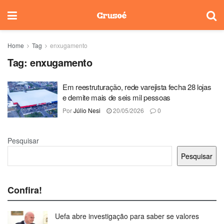
Home
Tag
enxugamento
Tag:
enxugamento
Em reestruturação, rede varejista fecha 28 lojas
e demite mais de seis mil pessoas
Por
Júlio Nesi
20/05/2026
0
Pesquisar
Pesquisar
Confira!
Uefa abre investigação para saber se valores