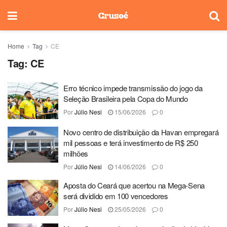
Home
Tag
CE
Tag:
CE
Erro técnico impede transmissão do jogo da
Seleção Brasileira pela Copa do Mundo
Por
Júlio Nesi
15/06/2026
0
Novo centro de distribuição da Havan empregará
mil pessoas e terá investimento de R$ 250
milhões
Por
Júlio Nesi
14/06/2026
0
Aposta do Ceará que acertou na Mega-Sena
será dividido em 100 vencedores
Por
Júlio Nesi
25/05/2026
0