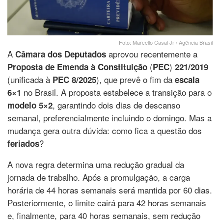
Foto: Marcello Casal Jr / Agência Brasil
A
aprovou recentemente a
Câmara dos Deputados
(
)
Proposta de Emenda à Constituição
PEC
221/2019
(unificada à
), que prevê o fim da
PEC 8/2025
escala
no Brasil. A proposta estabelece a transição para o
6×1
, garantindo dois dias de descanso
modelo 5×2
semanal, preferencialmente incluindo o domingo. Mas a
mudança gera outra dúvida: como fica a questão dos
?
feriados
A nova regra determina uma redução gradual da
jornada de trabalho. Após a promulgação, a carga
horária de 44 horas semanais será mantida por 60 dias.
Posteriormente, o limite cairá para 42 horas semanais
e, finalmente, para 40 horas semanais, sem redução