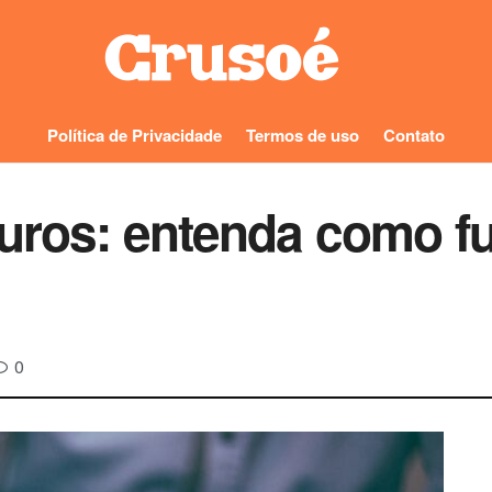
Política de Privacidade
Termos de uso
Contato
guros: entenda como f
0