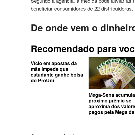
Segundo a agência, a medida pode aliviar as t
beneficiar consumidores de 22 distribuidoras.
De onde vem o dinheir
Recomendado para voc
Vício em apostas da
mãe impede que
estudante ganhe bolsa
do ProUni
Mega-Sena acumula
próximo prêmio se
aproxima dos valor
pagos pela Mega da
Virada