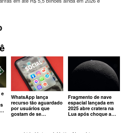
arifas em até R$ 5,5 bilhões ainda em 2026 e
o
ê
 e
WhatsApp lança
Fragmento de nave
recurso tão aguardado
espacial lançada em
es
por usuários que
2025 abre cratera na
gostam de se
Lua após choque a
comunicar em grupos
mais de 8 mil km/h