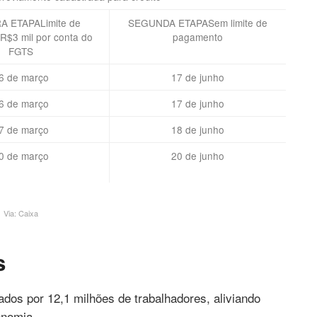
A ETAPALimite de
SEGUNDA ETAPASem limite de
 R$3 mil por conta do
pagamento
FGTS
6 de março
17 de junho
6 de março
17 de junho
7 de março
18 de junho
0 de março
20 de junho
Via: Caixa
as
dos por 12,1 milhões de trabalhadores, aliviando
conomia.