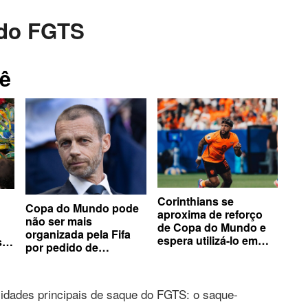
 do FGTS
ê
Corinthians se
Copa do Mundo pode
aproxima de reforço
não ser mais
de Copa do Mundo e
organizada pela Fifa
espera utilizá-lo em
s
por pedido de
decisão
confederações
idades principais de saque do FGTS: o saque-