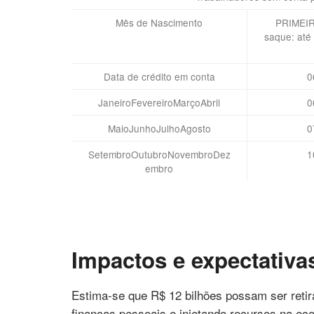
Mês de Nascimento
PRIMEIR
saque: até
Data de crédito em conta
0
JaneiroFevereiroMarçoAbril
0
MaioJunhoJulhoAgosto
0
SetembroOutubroNovembroDez
1
embro
Impactos e expectativ
Estima-se que R$ 12 bilhões possam ser retira
finanças pessoais e injetando recursos na e