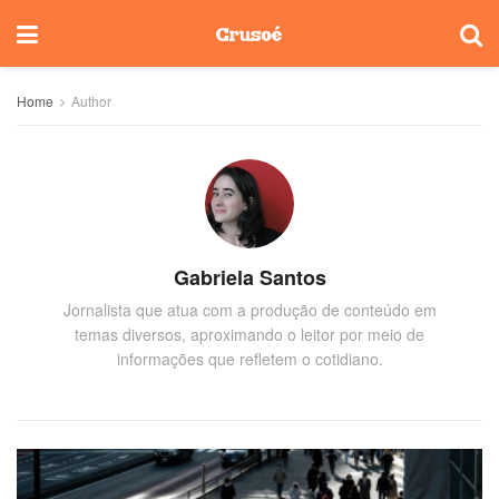
Home
Author
Gabriela Santos
Jornalista que atua com a produção de conteúdo em
temas diversos, aproximando o leitor por meio de
informações que refletem o cotidiano.