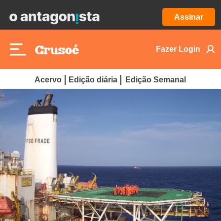
Assinar
Fazer Login
Acervo
Edição diária
Edição Semanal