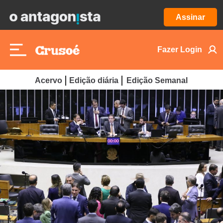
Assinar
Fazer Login
Acervo
Edição diária
Edição Semanal