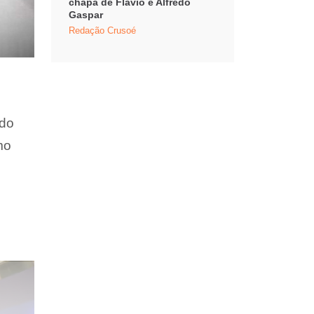
chapa de Flávio e Alfredo
Gaspar
Redação Crusoé
ado
mo