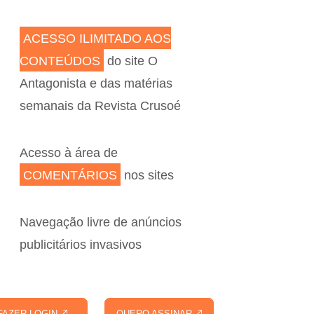
ACESSO ILIMITADO AOS
CONTEÚDOS
do site O
Antagonista e das matérias
semanais da Revista Crusoé
Acesso à área de
COMENTÁRIOS
nos sites
Navegação livre de anúncios
publicitários invasivos
FAZER LOGIN
QUERO ASSINAR