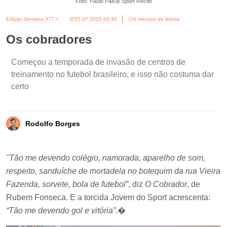
Foto: Paulo Paiva/ Sport Recife
Edição Semana 377
25.07.2025 03:30
4 minutos de leitura
Os cobradores
Começou a temporada de invasão de centros de
treinamento no futebol brasileiro, e isso não costuma dar
certo
Rodolfo Borges
"Tão me devendo colégio, namorada, aparelho de som,
respeito, sanduíche de mortadela no botequim da rua Vieira
Fazenda, sorvete, bola de futebol”
, diz
O Cobrador
, de
Rubem Fonseca. E a torcida Jovem do Sport acrescenta:
“Tão me devendo gol e vitória”
.�