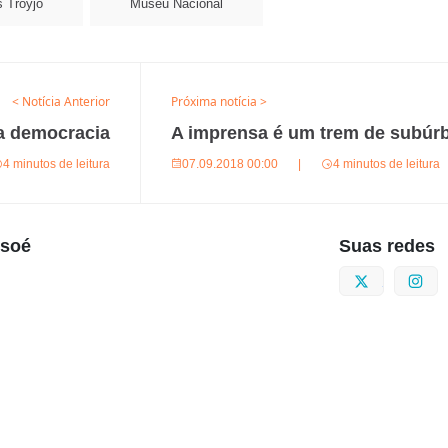
 Troyjo
Museu Nacional
< Notícia Anterior
Próxima notícia >
a democracia
A imprensa é um trem de subúrb
4 minutos de leitura
07.09.2018 00:00
|
4 minutos de leitura
usoé
Suas redes
Twitter
I