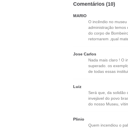
Comentários (10)
MARIO
O incêndio no museu 
administração temos 
do corpo de Bombeiro
retornarem ,qual mater
Jose Carlos
Nada mais claro ! O 
superado. os exemplos
de todas essas insti
Luiz
Será que, da solidão
invejável do povo bra
do nosso Museu, vítim
Plinio
Quem incendiou o palá