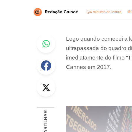
Redação Crusoé
4 minutos de leitura
Whastapp
Logo quando comecei a le
ultrapassada do quadro d
imediatamente do filme “
Facebook
Cannes em 2017.
Twitter
COMPARTILHAR