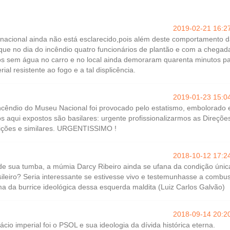
2019-02-21 16:2
nacional ainda não está esclarecido,pois além deste comportamento 
que no dia do incêndio quatro funcionários de plantão e com a chegad
s sem água no carro e no local ainda demoraram quarenta minutos p
ial resistente ao fogo e a tal displicência.
2019-01-23 15:0
incêndio do Museu Nacional foi provocado pelo estatismo, embolorado 
 aqui expostos são basilares: urgente profissionalizarmos as Direçõe
tuições e similares. URGENTISSIMO !
2018-10-12 17:2
 de sua tumba, a múmia Darcy Ribeiro ainda se ufana da condição únic
sileiro? Seria interessante se estivesse vivo e testemunhasse a combu
a da burrice ideológica dessa esquerda maldita (Luiz Carlos Galvão)
2018-09-14 20:2
cio imperial foi o PSOL e sua ideologia da dívida histórica eterna.