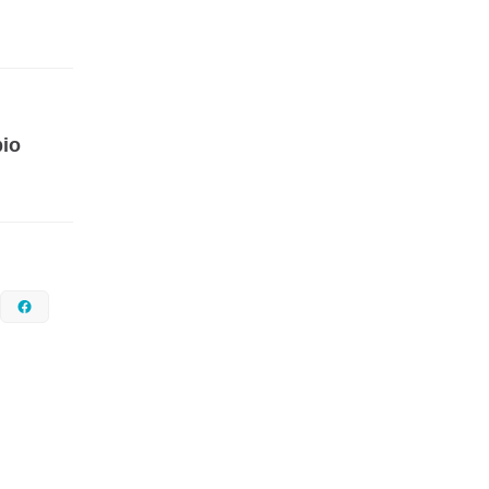
io
nstagram
Facebook