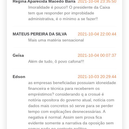
Regina Aparecida Macedo Barra
2021-10-04 23:35:50
Imoralidade é pouco!! O presidente da Caixa
tem que responder por improbidade
administrativa, é o mínimo a se fazer!!
MATEUS PEREIRA DA SILVA
2021-10-04 22:00:44
Mais uma matéria sensacional
Geísa
2021-10-04 00:07:37
Além de tudo, ô povo cafona!!!
Edson
2021-10-03 20:29:44
as empresas beneficiadas possuiam idoneidade
financeira e técnica para receberem os
empréstimos? considerando q a crosué é
notória opositora do governo atual, notícia com
dados mais concretos só serve para se perder
tempo com explicações desnecessárias. A
negativa é normal. Assim sem prova fica
evidente somente a narrativa da oposição sem
somar nada no contexto político.