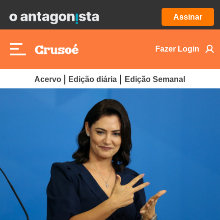
Assinar
Fazer Login
Acervo
Edição diária
Edição Semanal