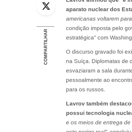
Twitter
aparato nuclear dos Es
americanas voltarem para
condição imposta pelo gov
COMPARTILHAR
estratégica" com Washing
O discurso gravado foi e
na Suíça. Diplomatas de 
esvaziaram a sala durant
pessoalmente ao encontr
para os russos.
Lavrov também destacou
possui tecnologia nucle
e os meios de entrega de 
este perigo real”
, concluiu