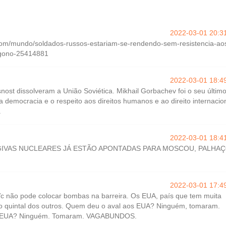
2022-03-01 20:3
.com/mundo/soldados-russos-estariam-se-rendendo-sem-resistencia-ao
agono-25414881
2022-03-01 18:4
snost dissolveram a União Soviética. Mikhail Gorbachev foi o seu últim
 a democracia e o respeito aos direitos humanos e ao direito internacio
.
2022-03-01 18:4
OGIVAS NUCLEARES JÁ ESTÃO APONTADAS PARA MOSCOU, PALHAÇ
2022-03-01 17:4
Vc não pode colocar bombas na barreira. Os EUA, país que tem muita
o quintal dos outros. Quem deu o aval aos EUA? Ninguém, tomaram.
 EUA? Ninguém. Tomaram. VAGABUNDOS.