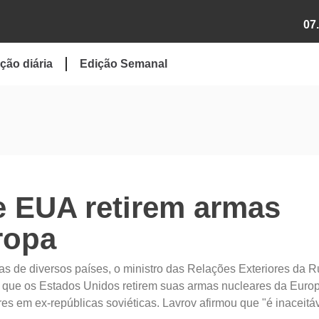
07
ção diária
Edição Semanal
e EUA retirem armas
ropa
as de diversos países, o ministro das Relações Exteriores da R
, 1, que os Estados Unidos retirem suas armas nucleares da Euro
res em ex-repúblicas soviéticas. Lavrov afirmou que "é inaceitá