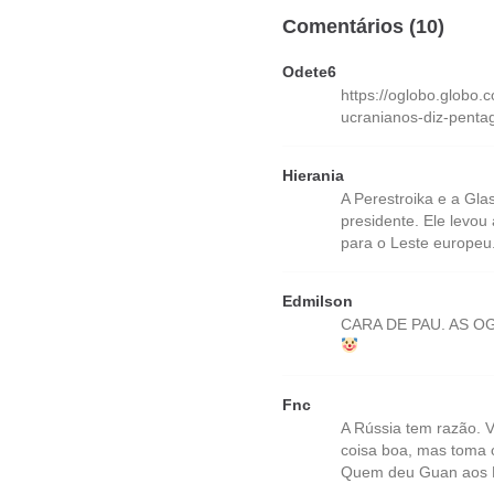
Comentários (10)
Odete6
https://oglobo.globo
ucranianos-diz-pent
Hierania
A Perestroika e a Gla
presidente. Ele levou
para o Leste europeu
Edmilson
CARA DE PAU. AS 
Fnc
A Rússia tem razão. 
coisa boa, mas toma 
Quem deu Guan aos