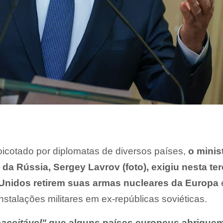
oicotado por diplomatas de diversos países,
o minis
da Rússia, Sergey Lavrov (foto), exigiu nesta ter
s Unidos retirem suas armas nucleares da Europa
nstalações militares em ex-repúblicas soviéticas.
naceitável"
que alguns países europeus abrigue