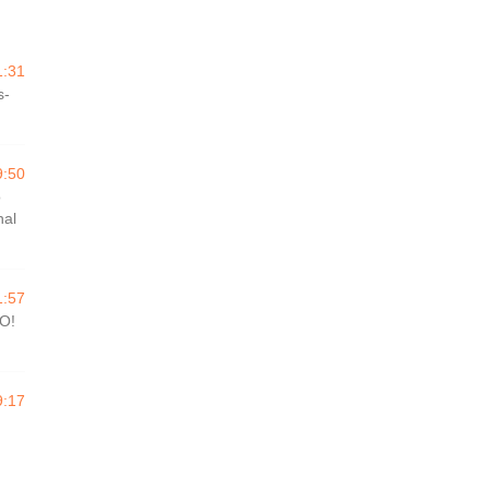
1:31
s-
9:50
o
nal
1:57
O!
9:17