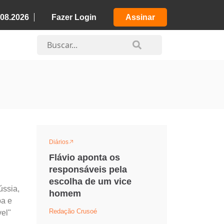
.08.2026
Fazer Login
Assinar
Diários
Flávio aponta os
responsáveis pela
escolha de um vice
ússia,
homem
pa e
Redação Crusoé
vel"