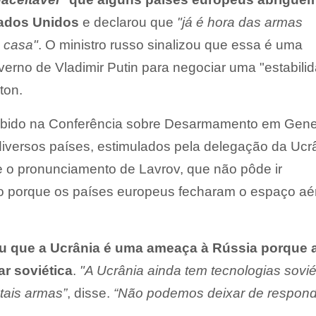
tados Unidos
e declarou que
"já é hora das armas
 casa"
. O ministro russo sinalizou que essa é uma
erno de Vladimir Putin para negociar uma "estabili
ton.
xibido na Conferência sobre Desarmamento em Gene
diversos países, estimulados pela delegação da Ucr
e o pronunciamento de Lavrov, que não pôde ir
o porque os países europeus fecharam o espaço aé
 que a Ucrânia é uma ameaça à Rússia porque 
ar soviética
.
"A Ucrânia ainda tem tecnologias sovié
tais armas”
, disse.
“Não podemos deixar de respond
.