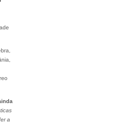
dade
bra,
ânia,
reo
ainda
ticas
er a