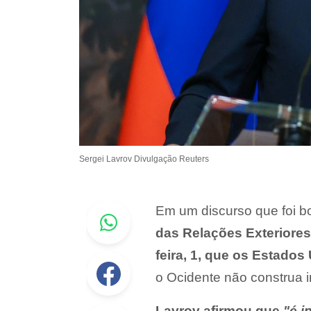
Sergei Lavrov Divulgação Reuters
Whastapp
Em um discurso que foi b
das Relações Exteriores 
feira, 1, que os Estado
Facebook
o Ocidente não construa i
Lavrov afirmou que
"é i