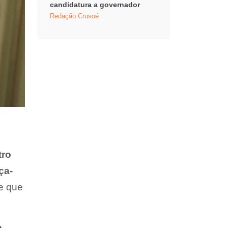
candidatura a governador
Redação Crusoé
tro
ça-
e que
m