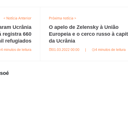
< Notícia Anterior
Próxima notícia >
xaram Ucrânia
O apelo de Zelensky à União
 registra 660
Europeia e o cerco russo à capit
il refugiados
da Ucrânia
4 minutos de leitura
01.03.2022 00:00
|
4 minutos de leitura
usoé