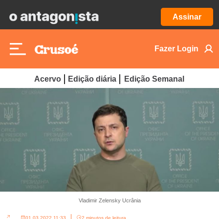
Assinar
Fazer Login
Acervo
Edição diária
Edição Semanal
Vladimir Zelensky Ucrânia
01.03.2022 11:33
2 minutos de leitura