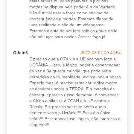
pelas armas ou pelas palavras. A pior das
mortes na disputa pelo poder é a da Verdade.
Não é trivial usar a força como mínimo de
consequências e mortes. Estamos diante de
uma realidade e não de um videogame.
Estamos diante de um fato político grave onde
não há lugar para necios.Cessar fogo já.
Odete6
2022-03-01 20:42:54
É preciso que a OTAN e a UE acolham logo a
UCRÂNIA... isso, é lógico, poderia desencadear
de vez a 3a guerra mundial que pode ser a
derradeira da Humanidade, extinguindo a nossa
Espécie mas, é preciso erradicar radicalmente
os ditadores sobre a TERRA. E a maneira de
conseguir parar o russo demente, é convencer
a China a aliar-se à OTAN e à UE contra a
Rússia. E é preciso ser feito antes que o
demente varra a Ucrânia!!!! Essa é a única
saída!!! Esse apocalipse, lógico, não interessa a
ninguém!!!!