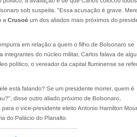
o político, a avaliação é de que Carlos colocou todo
olsonaro sob suspeita. "Essa acusação é grave. Mer
u a
Crusoé
um dos aliados mais próximos do presid
empurra em relação a quem o filho de Bolsonaro se
 integrantes do núcleo militar, Carlos falava de alg
leo político, o vereador da capital fluminense se refe
le está falando? Se um presidente morrer, quem é
au?", disse outro aliado próximo de Bolsonaro,
 para o vice-presidente eleito Antonio Hamilton Mou
ia do Palácio do Planalto.