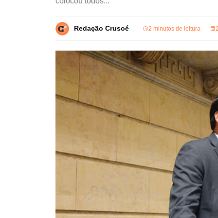
colocou todos...
Redação Crusoé
2 minutos de leitura