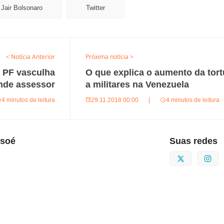
Jair Bolsonaro
Twitter
< Notícia Anterior
Próxima notícia >
 PF vasculha
O que explica o aumento da tort
nde assessor
a militares na Venezuela
4 minutos de leitura
29.11.2018 00:00
|
4 minutos de leitura
usoé
Suas redes
Twitter
I