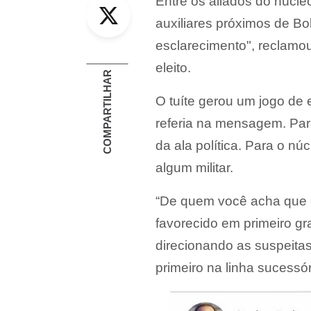
Twitter
Entre os aliados do núcle
auxiliares próximos de B
esclarecimento", reclamo
eleito.
COMPARTILHAR
O tuíte gerou um jogo de 
referia na mensagem. Para
da ala política. Para o núc
algum militar.
“De quem você acha que e
favorecido em primeiro gr
direcionando as suspeitas
primeiro na linha sucessór