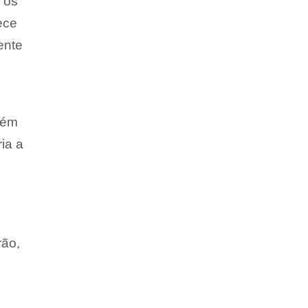
s os
ece
ente
uém
ria a
rão,