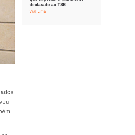
declarado ao TSE
Wal Lima
liados
eveu
mbém