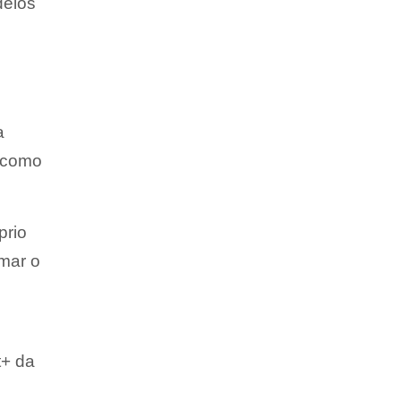
delos
a
a como
prio
rmar o
t+ da