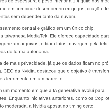
os de espessura e peso inferior a 1,4 quilo nos mo
rometem combinar desempenho em jogos, criação de
igentes sem depender tanto da nuvem.
samento central e gráfico em um único chip,
a taiwanesa MediaTek. Ele oferece capacidade par
organizam arquivos, editam fotos, navegam pela tel
ões de forma autônoma.
 de mais privacidade, já que os dados ficam no pró
, CEO da Nvidia, destacou que o objetivo é transfo
es ferramenta em um parceiro.
 um momento em que a IA generativa evolui para
s. Enquanto iniciativas anteriores, como os Copilo
ção moderada, a Nvidia aposta no timing certo.