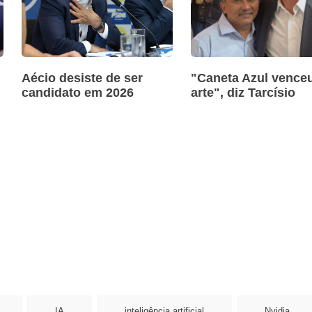
Aécio desiste de ser
"Caneta Azul venceu
candidato em 2026
arte", diz Tarcísio
IA
inteligência artificial
Nvidia