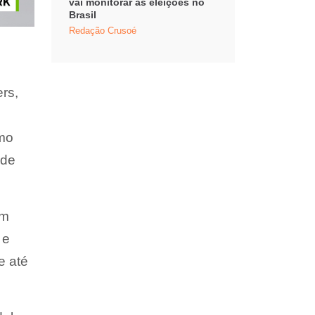
vai monitorar as eleições no
Brasil
Redação Crusoé
ers,
omo
 de
om
 e
e até