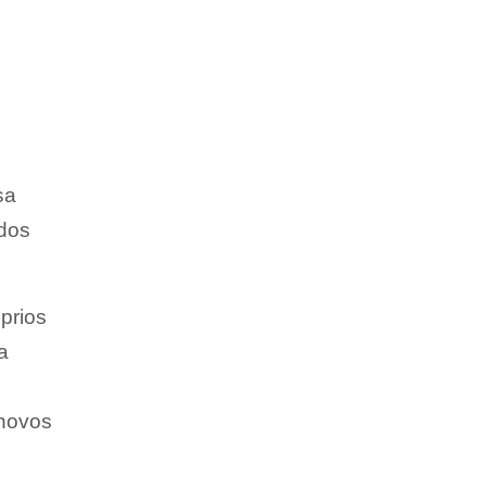
sa
 dos
prios
a
 novos